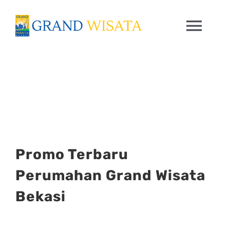
Skip
to
Togg
content
Navi
HOME
PRODUK
FASILITAS
Promo Terbaru
TRENDING
Perumahan Grand Wisata
Bekasi
CONTACT