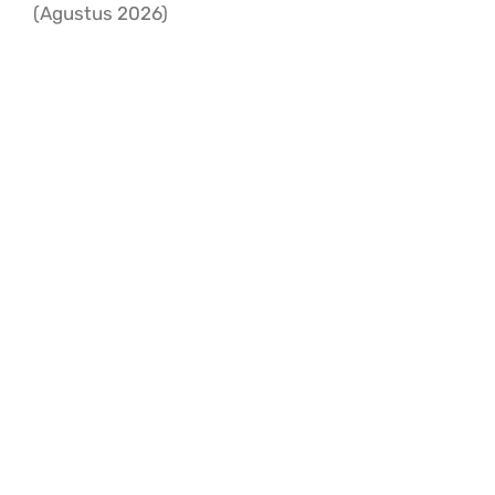
Sliding Bar T
(Agustus 2026)
TENTANG KA